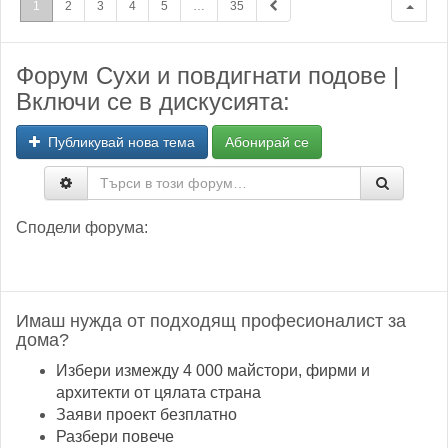
1
2
3
4
5
…
35
Форум Сухи и повдигнати подове |
Включи се в дискусията:
Публикувай нова тема
Абонирай се
Сподели форума:
Имаш нужда от подходящ професионалист за
дома?
Избери измежду 4 000 майстори, фирми и
архитекти от цялата страна
Заяви проект безплатно
Разбери повече