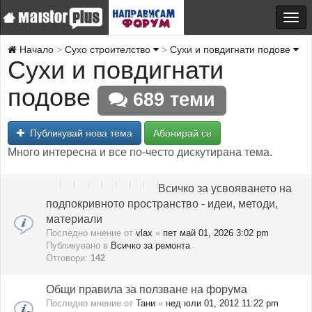
Начало
Сухо строителство
Сухи и повдигнати подове
Сухи и повдигнати
подове
689 теми
Публикувай нова тема
Абонирай се
Много интересна и все по-често дискутирана тема.
Всичко за усвояването на
подпокривното пространство - идеи, методи,
материали
Последно мнение от
vlax
«
пет май 01, 2026 3:02 pm
Публикувано в
Всичко за ремонта
Отговори:
142
Общи правила за ползване на форума
Последно мнение от
Тани
«
нед юли 01, 2012 11:22 pm