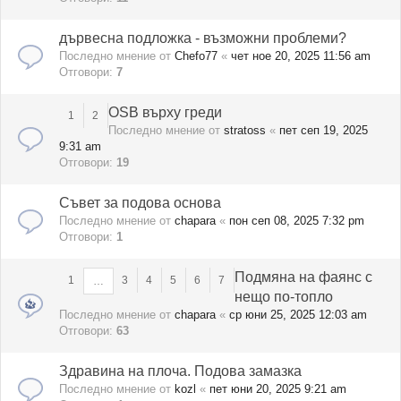
дървесна подложка - възможни проблеми?
Последно мнение от
Chefo77
«
чет ное 20, 2025 11:56 am
Отговори:
7
OSB върху греди
1
2
Последно мнение от
stratoss
«
пет сеп 19, 2025
9:31 am
Отговори:
19
Съвет за подова основа
Последно мнение от
chapara
«
пон сеп 08, 2025 7:32 pm
Отговори:
1
Подмяна на фаянс с
1
3
4
5
6
7
…
нещо по-топло
Последно мнение от
chapara
«
ср юни 25, 2025 12:03 am
Отговори:
63
Здравина на плоча. Подова замазка
Последно мнение от
kozl
«
пет юни 20, 2025 9:21 am