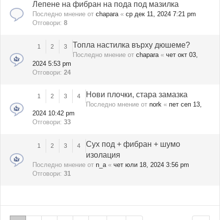
Лепене на фибран на пода под мазилка
Последно мнение от
chapara
«
ср дек 11, 2024 7:21 pm
Отговори:
8
Топла настилка върху дюшеме?
1
2
3
Последно мнение от
chapara
«
чет окт 03,
2024 5:53 pm
Отговори:
24
Нови плочки, стара замазка
1
2
3
4
Последно мнение от
nork
«
пет сеп 13,
2024 10:42 pm
Отговори:
33
Сух под + фибран + шумо
1
2
3
4
изолация
Последно мнение от
n_a
«
чет юли 18, 2024 3:56 pm
Отговори:
31