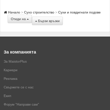
Начало
Сухо строителство
Сухи и повдигнати подове
Отиди на
Бързи връзки
За компанията
За MaistorPlus
Кариери
Реклама
Свържете се с нас
Екип
Форум "Направи сам"