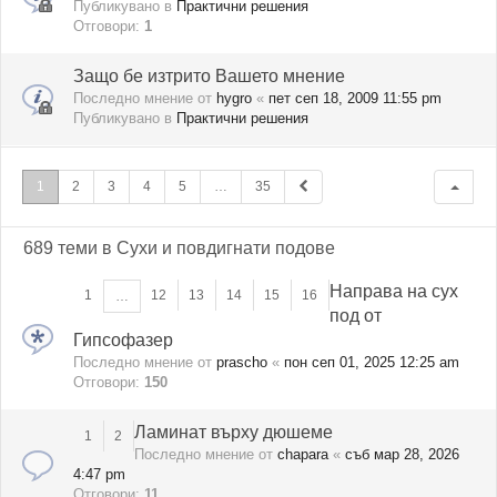
Публикувано в
Практични решения
Отговори:
1
Защо бе изтрито Вашето мнение
Последно мнение от
hygro
«
пет сеп 18, 2009 11:55 pm
Публикувано в
Практични решения
1
2
3
4
5
…
35
689 теми в Сухи и повдигнати подове
Направа на сух
1
12
13
14
15
16
…
под от
Гипсофазер
Последно мнение от
prascho
«
пон сеп 01, 2025 12:25 am
Отговори:
150
Ламинат върху дюшеме
1
2
Последно мнение от
chapara
«
съб мар 28, 2026
4:47 pm
Отговори:
11