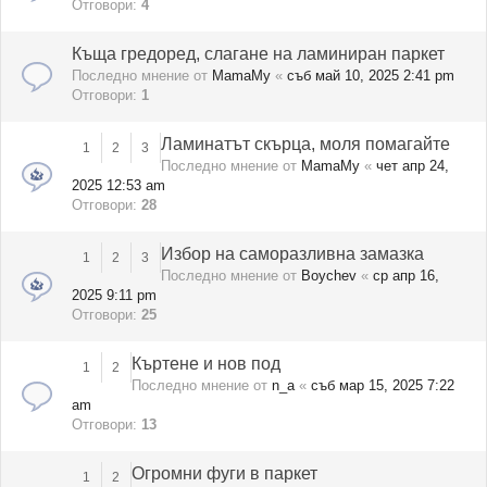
Отговори:
4
Къща гредоред, слагане на ламиниран паркет
Последно мнение от
MamaMy
«
съб май 10, 2025 2:41 pm
Отговори:
1
Ламинатът скърца, моля помагайте
1
2
3
Последно мнение от
MamaMy
«
чет апр 24,
2025 12:53 am
Отговори:
28
Избор на саморазливна замазка
1
2
3
Последно мнение от
Boychev
«
ср апр 16,
2025 9:11 pm
Отговори:
25
Къртене и нов под
1
2
Последно мнение от
n_a
«
съб мар 15, 2025 7:22
am
Отговори:
13
Огромни фуги в паркет
1
2